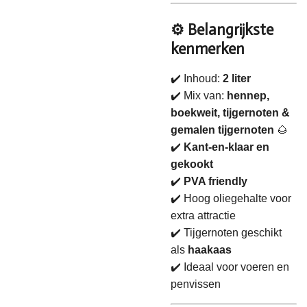
⚙️ Belangrijkste
kenmerken
✔️ Inhoud:
2 liter
✔️ Mix van:
hennep,
boekweit, tijgernoten &
gemalen tijgernoten
🌰
✔️
Kant-en-klaar en
gekookt
✔️
PVA friendly
✔️ Hoog oliegehalte voor
extra attractie
✔️ Tijgernoten geschikt
als
haakaas
✔️ Ideaal voor voeren en
penvissen