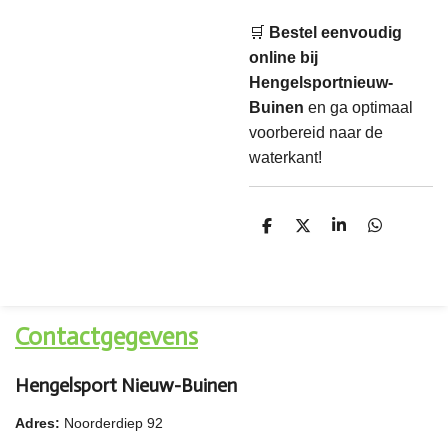
🛒
Bestel eenvoudig
online bij
Hengelsportnieuw-
Buinen
en ga optimaal
voorbereid naar de
waterkant!
D
D
S
D
e
e
h
e
l
e
a
l
e
l
r
e
n
e
n
Contactgegevens
Hengelsport Nieuw-Buinen
Adres:
Noorderdiep 92