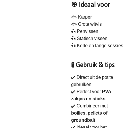
🎯 Ideaal voor
🐟 Karper
🐟 Grote witvis
🎣 Penvissen
🎣 Statisch vissen
🎣 Korte en lange sessies
🧪 Gebruik & tips
✔️ Direct uit de pot te
gebruiken
✔️ Perfect voor
PVA
zakjes en sticks
✔️ Combineer met
boilies, pellets of
groundbait
✔️ Ideaal voor het