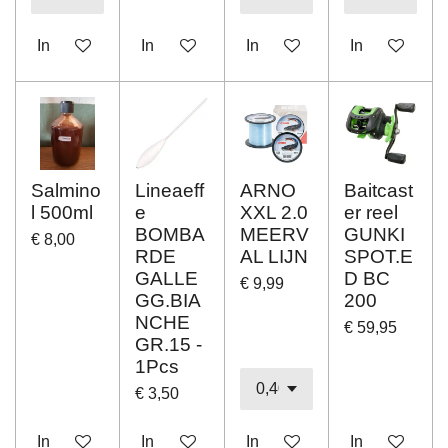
In winkelwagen
In winkelwagen
In winkelwagen
In winkelwag
Salmino
Lineaeff
ARNO
Baitcast
l 500ml
e
XXL 2.0
er reel
BOMBA
MEERV
GUNKI
€ 8,00
RDE
AL LIJN
SPOT.E
GALLE
D BC
€ 9,99
GG.BIA
200
NCHE
€ 59,95
GR.15 -
1Pcs
€ 3,50
In winkelwagen
In winkelwagen
In winkelwagen
In winkelwag