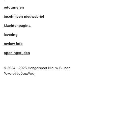
retourneren
inschrijven nieuwsbrief
klachtenpagina
levering
review info
openingstijden
© 2024 - 2025 Hengelsport Nieuw-Buinen
Powered by
JouwWeb