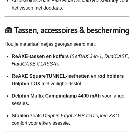
Accessoires zoals
Pike Float Delphin RocketBody
voor
het vissen met doodaas.
🧰 Tassen, accessoires & bescherming
Hou je materiaal netjes georganiseerd met:
ReAXE-tassen en koffers
(
SetBAX 3-in-1
,
DualCASE
,
HardCASE CLASSA
).
ReAXE SquareTUNNEL-leefnetten
en
rod holders
Delphin LOX
met veiligheidsslot.
Delphin Multix Campinglamp 4400 mAh
voor lange
sessies.
Stoelen
zoals
Delphin ErgoCARP
of
Delphin XKO
–
comfort voor elke vissessie.