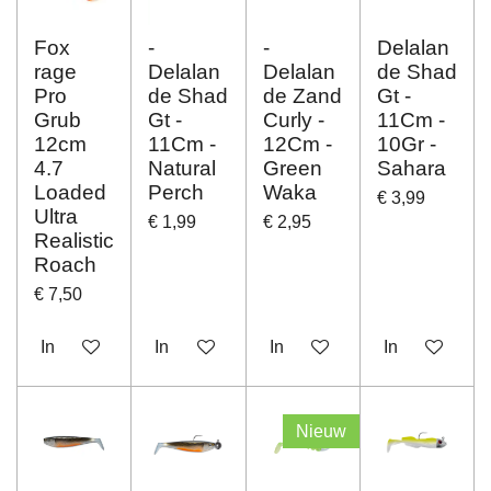
Fox
-
-
Delalan
rage
Delalan
Delalan
de Shad
Pro
de Shad
de Zand
Gt -
Grub
Gt -
Curly -
11Cm -
12cm
11Cm -
12Cm -
10Gr -
4.7
Natural
Green
Sahara
Loaded
Perch
Waka
€ 3,99
Ultra
€ 1,99
€ 2,95
Realistic
Roach
€ 7,50
In winkelwagen
In winkelwagen
In winkelwagen
In winkelwag
Nieuw