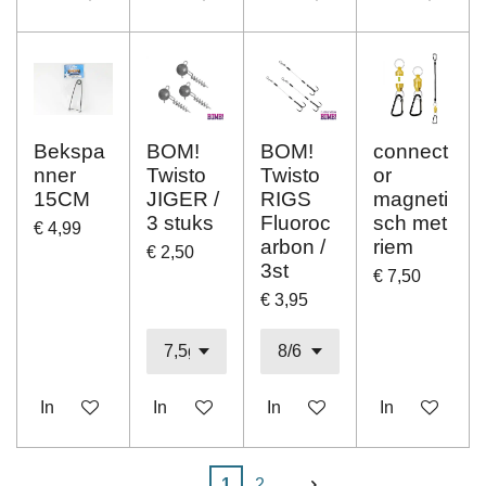
Bekspa
BOM!
BOM!
connect
nner
Twisto
Twisto
or
15CM
JIGER /
RIGS
magneti
3 stuks
Fluoroc
sch met
€ 4,99
arbon /
riem
€ 2,50
3st
€ 7,50
€ 3,95
In winkelwagen
In winkelwagen
In winkelwagen
In winkelwag
1
2