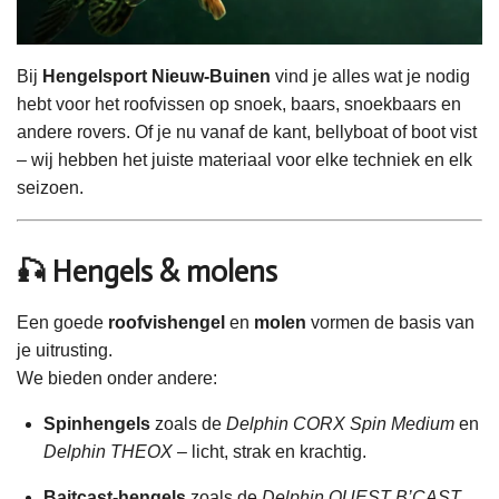
Bij
Hengelsport Nieuw-Buinen
vind je alles wat je nodig
hebt voor het roofvissen op snoek, baars, snoekbaars en
andere rovers. Of je nu vanaf de kant, bellyboat of boot vist
– wij hebben het juiste materiaal voor elke techniek en elk
seizoen.
🎣 Hengels & molens
Een goede
roofvishengel
en
molen
vormen de basis van
je uitrusting.
We bieden onder andere:
Spinhengels
zoals de
Delphin CORX Spin Medium
en
Delphin THEOX
– licht, strak en krachtig.
Baitcast-hengels
zoals de
Delphin QUEST B’CAST