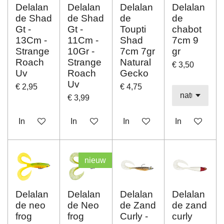
Delalan
Delalan
Delalan
Delalan
de Shad
de Shad
de
de
Gt -
Gt -
Toupti
chabot
13Cm -
11Cm -
Shad
7cm 9
Strange
10Gr -
7cm 7gr
gr
Roach
Strange
Natural
€ 3,50
Uv
Roach
Gecko
Uv
€ 2,95
€ 4,75
€ 3,99
In winkelwagen
In winkelwagen
In winkelwagen
In winkelwag
nieuw
Delalan
Delalan
Delalan
Delalan
de neo
de Neo
de Zand
de zand
frog
frog
Curly -
curly