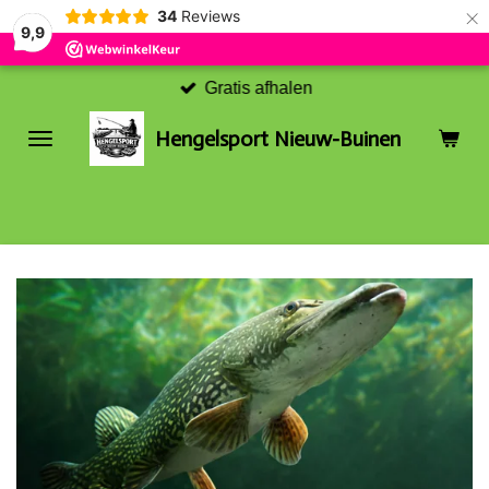
×
34
Reviews
9,9
Gratis afhalen
Hengelsport Nieuw-Buinen