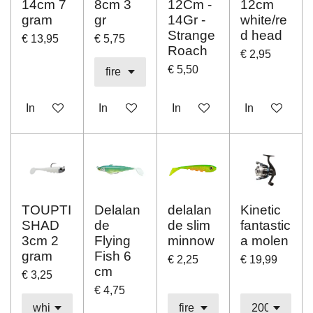
14cm 7
8cm 3
12Cm -
12cm
gram
gr
14Gr -
white/re
Strange
d head
€ 13,95
€ 5,75
Roach
€ 2,95
€ 5,50
In winkelwagen
In winkelwagen
In winkelwagen
In winkelwag
TOUPTI
Delalan
delalan
Kinetic
SHAD
de
de slim
fantastic
3cm 2
Flying
minnow
a molen
gram
Fish 6
€ 2,25
€ 19,99
cm
€ 3,25
€ 4,75