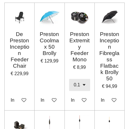
De
Preston
Preston
Preston
Preston
Coolma
Extremit
Inceptio
Inceptio
x 50
y
n
n
Brolly
Feeder
Fibregla
Feeder
Mono
ss
€ 129,99
Chair
Flatbac
€ 8,99
k Brolly
€ 229,99
50
€ 94,99
In winkelwagen
In winkelwagen
In winkelwagen
In winkelwag