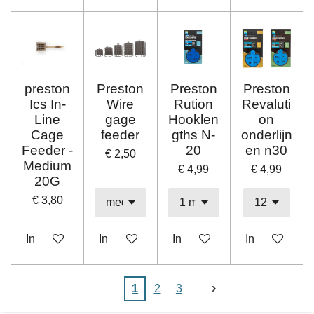
preston
Preston
Preston
Preston
Ics In-
Wire
Rution
Revaluti
Line
gage
Hooklen
on
Cage
feeder
gths N-
onderlijn
Feeder -
20
en n30
€ 2,50
Medium
€ 4,99
€ 4,99
20G
€ 3,80
In winkelwagen
In winkelwagen
In winkelwagen
In winkelwag
1
2
3