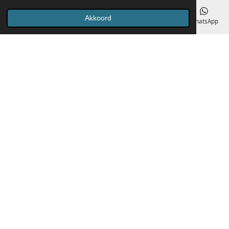
Akkoord
E-mailadres
Telefoonnummer
Kaart
Facebook
WhatsApp