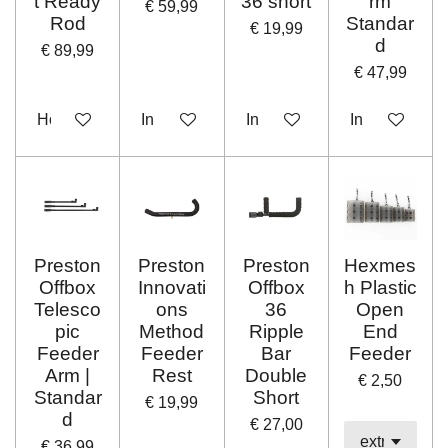
t Ready
36 short
rm
€ 59,99
Rod
Standar
€ 19,99
d
€ 89,99
€ 47,99
Houd mij op de hoogte
In winkelwagen
In winkelwagen
In winkelwag
Preston
Preston
Preston
Hexmes
Offbox
Innovati
Offbox
h Plastic
Telesco
ons
36
Open
pic
Method
Ripple
End
Feeder
Feeder
Bar
Feeder
Arm |
Rest
Double
€ 2,50
Standar
Short
€ 19,99
d
€ 27,00
€ 36,99