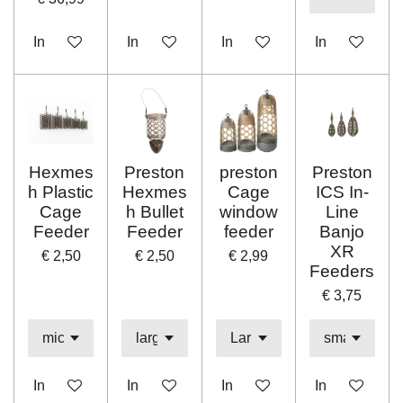
In winkelwagen
In winkelwagen
In winkelwagen
In winkelwag
Hexmes
Preston
preston
Preston
h Plastic
Hexmes
Cage
ICS In-
Cage
h Bullet
window
Line
Feeder
Feeder
feeder
Banjo
XR
€ 2,50
€ 2,50
€ 2,99
Feeders
€ 3,75
In winkelwagen
In winkelwagen
In winkelwagen
In winkelwag