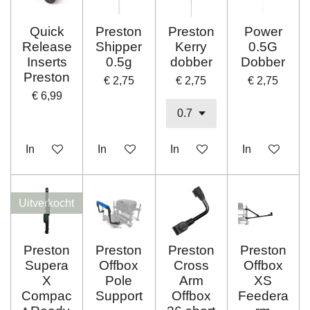
Quick
Preston
Preston
Power
Release
Shipper
Kerry
0.5G
Inserts
0.5g
dobber
Dobber
Preston
€ 2,75
€ 2,75
€ 2,75
€ 6,99
In winkelwagen
In winkelwagen
In winkelwagen
In winkelwag
Uitverkocht
Preston
Preston
Preston
Preston
Supera
Offbox
Cross
Offbox
X
Pole
Arm
XS
Compac
Support
Offbox
Feedera