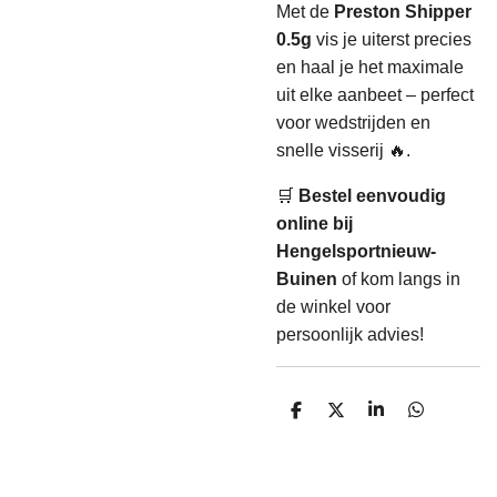
Met de
Preston Shipper
0.5g
vis je uiterst precies
en haal je het maximale
uit elke aanbeet – perfect
voor wedstrijden en
snelle visserij 🔥.
🛒
Bestel eenvoudig
online bij
Hengelsportnieuw-
Buinen
of kom langs in
de winkel voor
persoonlijk advies!
D
D
S
D
e
e
h
e
l
e
a
l
e
l
r
e
n
e
n