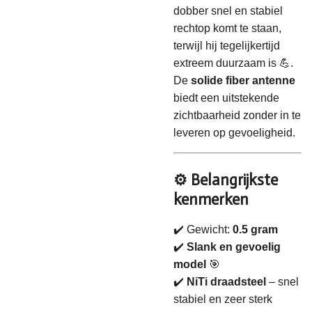
dobber snel en stabiel
rechtop komt te staan,
terwijl hij tegelijkertijd
extreem duurzaam is 💪.
De
solide fiber antenne
biedt een uitstekende
zichtbaarheid zonder in te
leveren op gevoeligheid.
⚙️ Belangrijkste
kenmerken
✔️ Gewicht:
0.5 gram
✔️
Slank en gevoelig
model
🎯
✔️
NiTi draadsteel
– snel
stabiel en zeer sterk