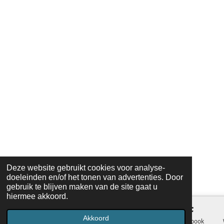
Deze website gebruikt cookies voor analyse-
doeleinden en/of het tonen van advertenties. Door
gebruik te blijven maken van de site gaat u
hiermee akkoord.
Akkoord
E-mailadres
Telefoonnummer
Kaart
Facebook