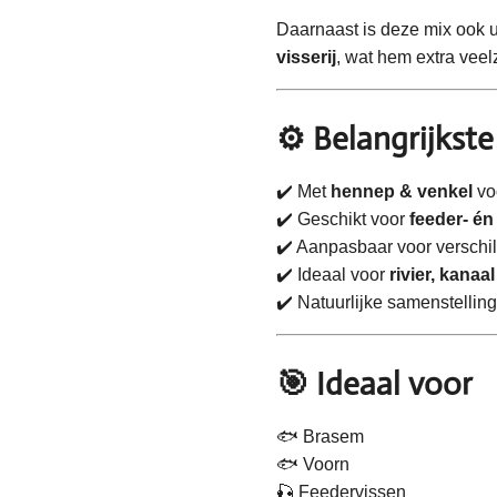
Daarnaast is deze mix ook u
visserij
, wat hem extra veel
⚙️ Belangrijkst
✔️ Met
hennep & venkel
voo
✔️ Geschikt voor
feeder- én
✔️ Aanpasbaar voor verschi
✔️ Ideaal voor
rivier, kanaa
✔️ Natuurlijke samenstelling
🎯 Ideaal voor
🐟 Brasem
🐟 Voorn
🎣 Feedervissen