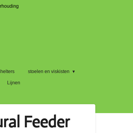
erhouding
helters
stoelen en viskisten
Lijnen
ral Feeder