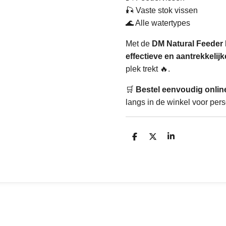
🎣 Vaste stok vissen
🌊 Alle watertypes
Met de
DM Natural Feeder
effectieve en aantrekkelij
plek trekt 🔥.
🛒
Bestel eenvoudig onlin
langs in de winkel voor pers
D
D
S
e
e
h
l
e
a
e
l
r
n
e