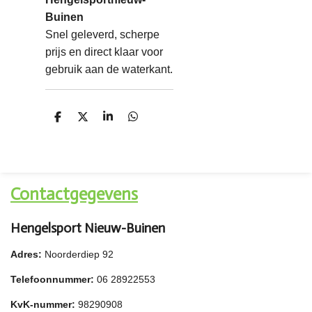
Buinen
Snel geleverd, scherpe
prijs en direct klaar voor
gebruik aan de waterkant.
D
D
S
D
e
e
h
e
l
e
a
l
e
l
r
e
n
e
n
Contactgegevens
Hengelsport Nieuw-Buinen
Adres:
Noorderdiep 92
Telefoonnummer:
06 28922553
KvK-nummer:
98290908