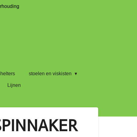
erhouding
helters
stoelen en viskisten
Lijnen
SPINNAKER