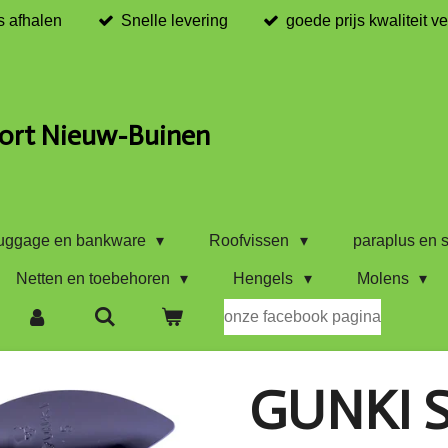
s afhalen
Snelle levering
goede prijs kwaliteit v
ort Nieuw-Buinen
uggage en bankware
Roofvissen
paraplus en s
Netten en toebehoren
Hengels
Molens
onze facebook pagina
GUNKI 