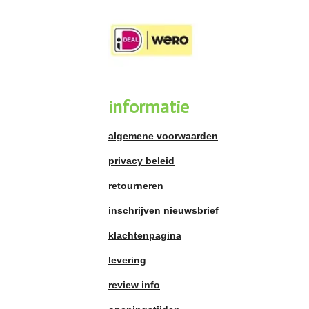
informatie
algemene voorwaarden
privacy beleid
retourneren
inschrijven nieuwsbrief
klachtenpagina
levering
review info