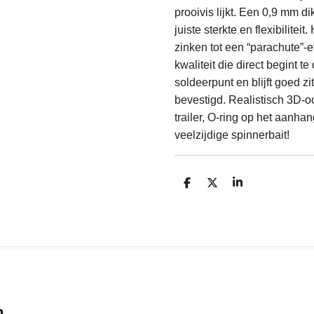
prooivis lijkt. Een 0,9 mm di
juiste sterkte en flexibilitei
zinken tot een “parachute”-
kwaliteit die direct begint te
soldeerpunt en blijft goed zit
bevestigd. Realistisch 3D-o
trailer, O-ring op het aanhan
veelzijdige spinnerbait!
D
D
S
e
e
h
l
e
a
e
l
r
n
e
n