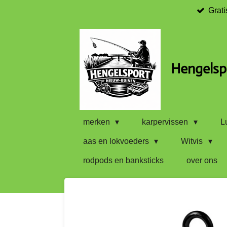
Grati
Ga
direct
naar
de
hoofdinhoud
Hengelsp
merken
karpervissen
L
aas en lokvoeders
Witvis
rodpods en banksticks
over ons