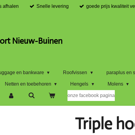
s afhalen
Snelle levering
goede prijs kwaliteit v
ort Nieuw-Buinen
uggage en bankware
Roofvissen
paraplus en s
Netten en toebehoren
Hengels
Molens
onze facebook pagina
Triple 