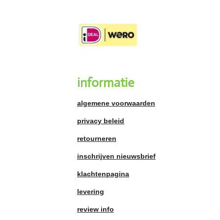
informatie
algemene voorwaarden
privacy beleid
retourneren
inschrijven nieuwsbrief
klachtenpagina
levering
review info