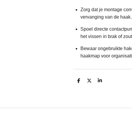
Zorg dat je montage corre
vervanging van de haak.
Spoel directe contactpun
het vissen in brak of zo
Bewaar ongebruikte hak
haakmap voor organisati
D
D
S
e
e
h
l
e
a
e
l
r
n
e