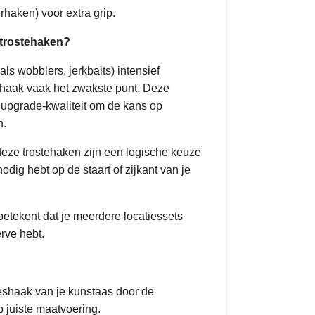
haken) voor extra grip.
 trostehaken?
ls wobblers, jerkbaits) intensief
rdhaak vaak het zwakste punt. Deze
upgrade-kwaliteit om de kans op
n.
deze trostehaken zijn een logische keuze
dig hebt op de staart of zijkant van je
 betekent dat je meerdere locatiessets
rve hebt.
oeshaak van je kunstaas door de
 juiste maatvoering.