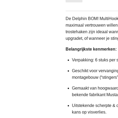
De Delphin BOM! MultiHook 
maximaal vertrouwen wille
trostehaken zijn ideaal wan
upgradet, of wanneer je sti
Belangrijkste kenmerken:
Verpakking: 6 stuks per s
Geschikt voor vervanging
montagebouw (“stingers”
Gemaakt van hoogwaardi
bekende fabrikant Musta
Uitstekende scherpte &
kans op visverlies.