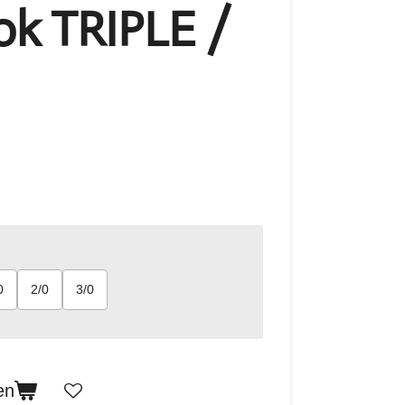
ok TRIPLE /
0
2/0
3/0
en