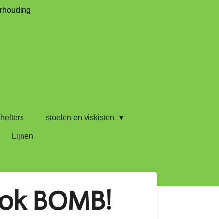
erhouding
helters
stoelen en viskisten
Lijnen
hook BOMB!