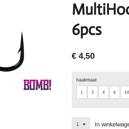
MultiHo
6pcs
€ 4,50
haakmaat
1
2
4
6
1/
In winkelwag