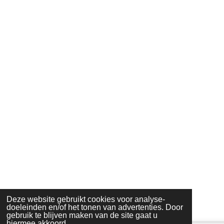
Deze website gebruikt cookies voor analyse-
doeleinden en/of het tonen van advertenties. Door
gebruik te blijven maken van de site gaat u
hiermee akkoord.