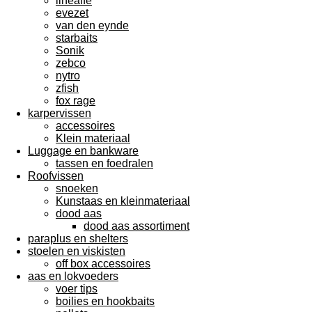
lineaffe
evezet
van den eynde
starbaits
Sonik
zebco
nytro
zfish
fox rage
karpervissen
accessoires
Klein materiaal
Luggage en bankware
tassen en foedralen
Roofvissen
snoeken
Kunstaas en kleinmateriaal
dood aas
dood aas assortiment
paraplus en shelters
stoelen en viskisten
off box accessoires
aas en lokvoeders
voer tips
boilies en hookbaits