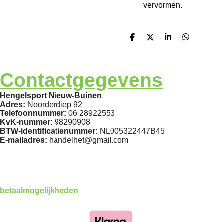
vervormen.
D
D
S
D
e
e
h
e
l
e
a
l
e
l
r
e
n
e
n
Contactgegevens
Hengelsport Nieuw-Buinen
Adres:
Noorderdiep 92
Telefoonnummer:
06 28922553
KvK-nummer:
98290908
BTW-identificatienummer:
NL005322447B45
E-mailadres:
handelhet@gmail.com
betaalmogelijkheden