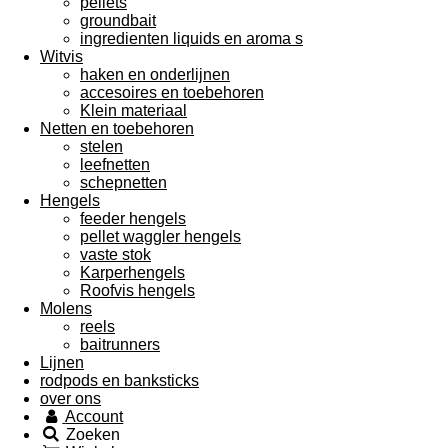
pellets
groundbait
ingredienten liquids en aroma s
Witvis
haken en onderlijnen
accesoires en toebehoren
Klein materiaal
Netten en toebehoren
stelen
leefnetten
schepnetten
Hengels
feeder hengels
pellet waggler hengels
vaste stok
Karperhengels
Roofvis hengels
Molens
reels
baitrunners
Lijnen
rodpods en banksticks
over ons
Account
Zoeken