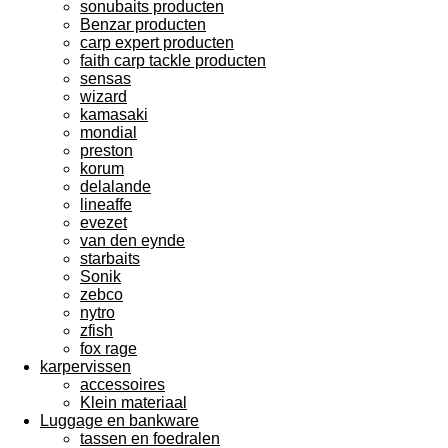
sonubaits producten
Benzar producten
carp expert producten
faith carp tackle producten
sensas
wizard
kamasaki
mondial
preston
korum
delalande
lineaffe
evezet
van den eynde
starbaits
Sonik
zebco
nytro
zfish
fox rage
karpervissen
accessoires
Klein materiaal
Luggage en bankware
tassen en foedralen