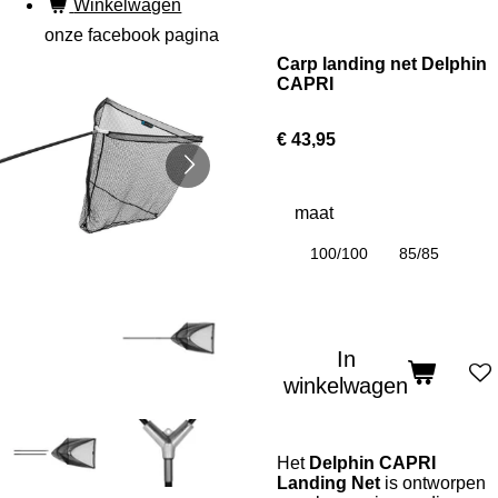
Winkelwagen
onze facebook pagina
Carp landing net Delphin
CAPRI
€ 43,95
maat
100/100
85/85
In
winkelwagen
Het
Delphin CAPRI
Landing Net
is ontworpen