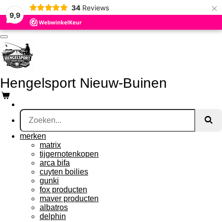
×
34
Reviews
Ga
9,9
direct
naar
de
hoofdinhoud
Hengelsport Nieuw-Buinen
merken
matrix
tijgernotenkopen
arca bifa
cuyten boilies
gunki
fox producten
maver producten
albatros
delphin