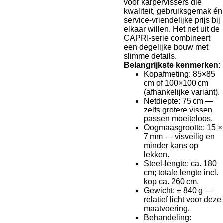
voor karpervissers die
kwaliteit, gebruiksgemak én
service-vriendelijke prijs bij
elkaar willen. Het net uit de
CAPRI-serie combineert
een degelijke bouw met
slimme details.
Belangrijkste kenmerken:
Kopafmeting: 85×85
cm of 100×100 cm
(afhankelijke variant).
Netdiepte: 75 cm —
zelfs grotere vissen
passen moeiteloos.
Oogmaasgrootte: 15 ×
7 mm — visveilig en
minder kans op
lekken.
Steel-lengte: ca. 180
cm; totale lengte incl.
kop ca. 260 cm.
Gewicht: ± 840 g —
relatief licht voor deze
maatvoering.
Behandeling: