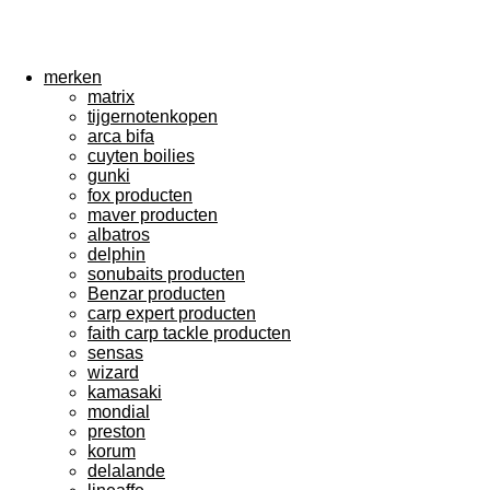
merken
matrix
tijgernotenkopen
arca bifa
cuyten boilies
gunki
fox producten
maver producten
albatros
delphin
sonubaits producten
Benzar producten
carp expert producten
faith carp tackle producten
sensas
wizard
kamasaki
mondial
preston
korum
delalande