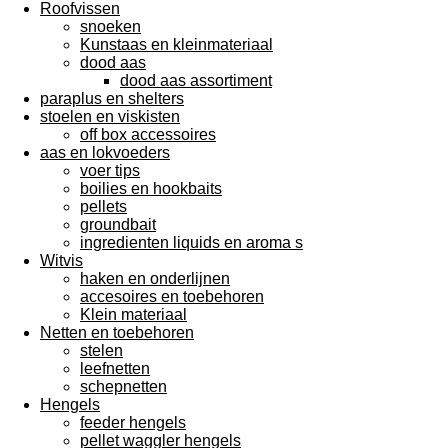
Roofvissen
snoeken
Kunstaas en kleinmateriaal
dood aas
dood aas assortiment
paraplus en shelters
stoelen en viskisten
off box accessoires
aas en lokvoeders
voer tips
boilies en hookbaits
pellets
groundbait
ingredienten liquids en aroma s
Witvis
haken en onderlijnen
accesoires en toebehoren
Klein materiaal
Netten en toebehoren
stelen
leefnetten
schepnetten
Hengels
feeder hengels
pellet waggler hengels