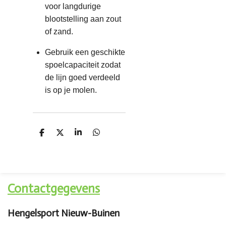
voor langdurige
blootstelling aan zout
of zand.
Gebruik een geschikte
spoelcapaciteit zodat
de lijn goed verdeeld
is op je molen.
D
D
S
D
e
e
h
e
l
e
a
l
e
l
r
e
n
e
n
Contactgegevens
Hengelsport Nieuw-Buinen