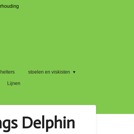
erhouding
helters
stoelen en viskisten
Lijnen
ags Delphin