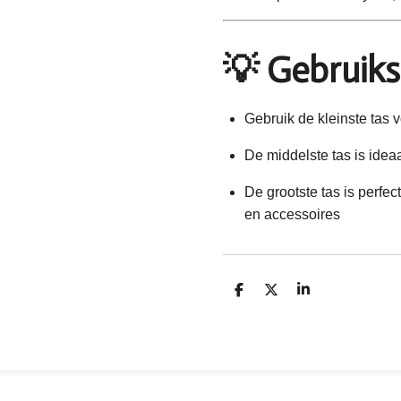
💡
Gebruiks
Gebruik de kleinste tas 
De middelste tas is ideaa
De grootste tas is perfect
en accessoires
D
D
S
e
e
h
l
e
a
e
l
r
n
e