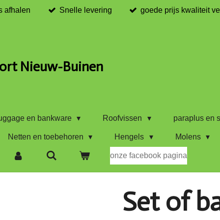
s afhalen
Snelle levering
goede prijs kwaliteit v
ort Nieuw-Buinen
uggage en bankware
Roofvissen
paraplus en s
Netten en toebehoren
Hengels
Molens
onze facebook pagina
Set of b