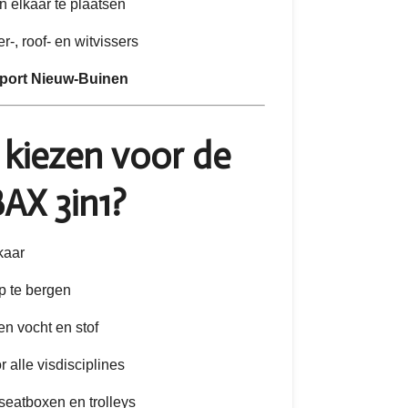
in elkaar te plaatsen
r-, roof- en witvissers
port Nieuw-Buinen
kiezen voor de
AX 3in1?
lkaar
 te bergen
n vocht en stof
 alle visdisciplines
, seatboxen en trolleys