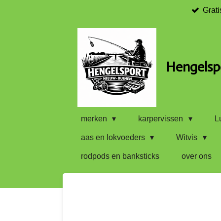
Grati
Ga
direct
naar
de
hoofdinhoud
Hengelsp
merken
karpervissen
L
aas en lokvoeders
Witvis
rodpods en banksticks
over ons