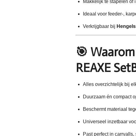
Makkelijk te stapelen of 
Ideaal voor feeder-, karpe
Verkrijgbaar bij
Hengels
🎯
Waarom 
REAXE SetB
Alles overzichtelijk bij e
Duurzaam én compact op
Beschermt materiaal tege
Universeel inzetbaar voor
Past perfect in carryalls