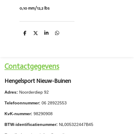
0,10 mm/12,2 lbs
D
D
S
D
e
e
h
e
l
e
a
l
e
l
r
e
n
e
n
Contactgegevens
Hengelsport Nieuw-Buinen
Adres:
Noorderdiep 92
Telefoonnummer:
06 28922553
KvK-nummer:
98290908
BTW-identificatienummer:
NL005322447B45