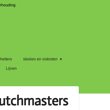
erhouding
helters
stoelen en viskisten
Lijnen
dutchmasters