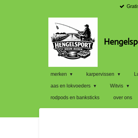
Grati
Ga
direct
naar
de
hoofdinhoud
Hengelsp
merken
karpervissen
L
aas en lokvoeders
Witvis
rodpods en banksticks
over ons