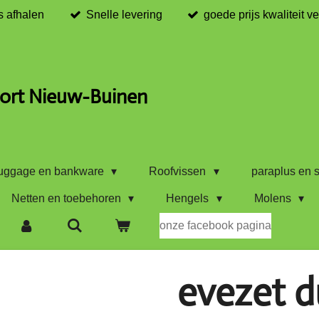
s afhalen
Snelle levering
goede prijs kwaliteit v
ort Nieuw-Buinen
uggage en bankware
Roofvissen
paraplus en s
Netten en toebehoren
Hengels
Molens
onze facebook pagina
evezet 