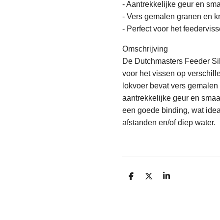
- Aantrekkelijke geur en sm
- Vers gemalen granen en k
- Perfect voor het feederviss
Omschrijving
De Dutchmasters Feeder Silv
voor het vissen op verschill
lokvoer bevat vers gemalen 
aantrekkelijke geur en smaak
een goede binding, wat ideaa
afstanden en/of diep water.
D
D
S
e
e
h
l
e
a
e
l
r
n
e