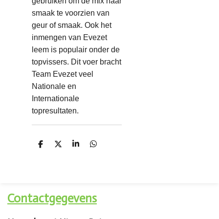
gebruiken om de mix naar
smaak te voorzien van
geur of smaak. Ook het
inmengen van Evezet
leem is populair onder de
topvissers. Dit voer bracht
Team Evezet veel
Nationale en
Internationale
topresultaten.
D
D
S
D
e
e
h
e
l
e
a
l
e
l
r
e
n
e
n
Contactgegevens