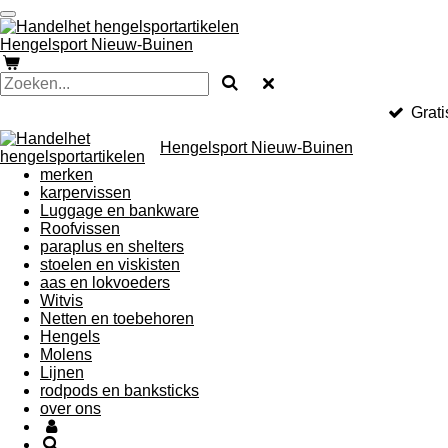
Ga
direct
Hengelsport Nieuw-Buinen
naar
de
hoofdinhoud
Grati
Hengelsport Nieuw-Buinen
merken
karpervissen
Luggage en bankware
Roofvissen
paraplus en shelters
stoelen en viskisten
aas en lokvoeders
Witvis
Netten en toebehoren
Hengels
Molens
Lijnen
rodpods en banksticks
over ons