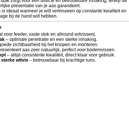
haak zorgt voor een directe en betrouwbare inhaking, terwijl de
rlijke presentatie van je aas garandeert.
 is ideaal wanneer je wilt vertrouwen op constante kwaliteit en
tage bij de hand wilt hebben.
n
l voor feeder, vaste stok en allround witvisserij.
aak
– optimale penetratie en een sterke inhaking.
goede zichtbaarheid bij het knopen en monteren.
resenteert aas zeer natuurlijk, perfect voor bodemvissen.
opt
– altijd consistente kwaliteit, direct klaar voor gebruik.
 sterke witvis
– betrouwbaar bij krachtige runs.