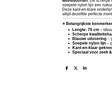
witvissoorten
. De scherpe 
soepele nylon lijn een natuu
Deze kant-en-klare onderlijn
altijd dezelfde perfecte mon
⭐
Belangrijkste kenmerke
Lengte: 70 cm
– ideaa
Scherpe kwaliteitsh
Blauwe uitvoering
– 
Soepele nylon lijn
– p
Kant-en-klaar gekno
Speciaal voor zeelt &
D
D
S
e
e
h
l
e
a
e
l
r
n
e