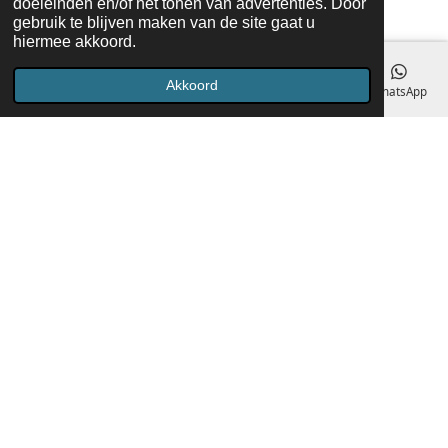
doeleinden en/of het tonen van advertenties. Door
gebruik te blijven maken van de site gaat u
hiermee akkoord.
Akkoord
E-mailadres
Telefoonnummer
Kaart
Facebook
WhatsApp