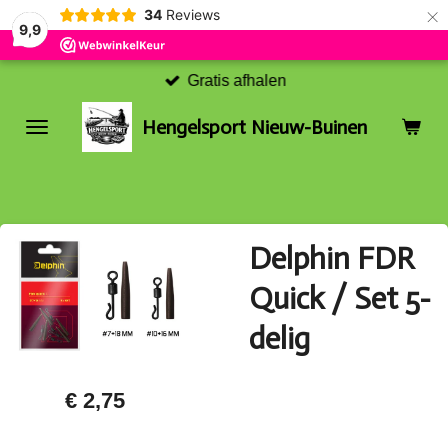
×
34
Reviews
9,9
Gratis afhalen
Hengelsport Nieuw-Buinen
Delphin FDR
Quick / Set 5-
delig
€ 2,75