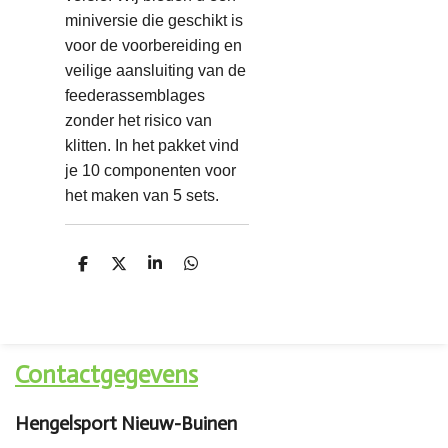
miniversie die geschikt is
voor de voorbereiding en
veilige aansluiting van de
feederassemblages
zonder het risico van
klitten. In het pakket vind
je 10 componenten voor
het maken van 5 sets.
D
D
S
D
e
e
h
e
l
e
a
l
e
l
r
e
n
e
n
Contactgegevens
Hengelsport Nieuw-Buinen