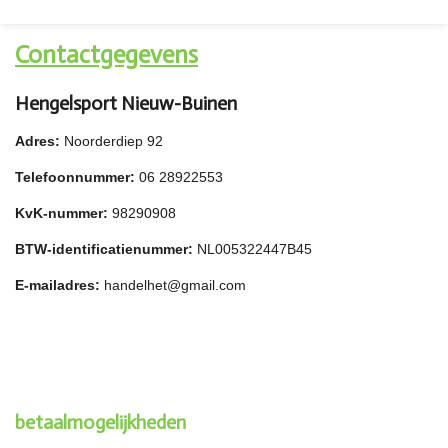
n
e
n
Contactgegevens
Hengelsport Nieuw-Buinen
Adres:
Noorderdiep 92
Telefoonnummer:
06 28922553
KvK-nummer:
98290908
BTW-identificatienummer:
NL005322447B45
E-mailadres:
handelhet@gmail.com
betaalmogelijkheden