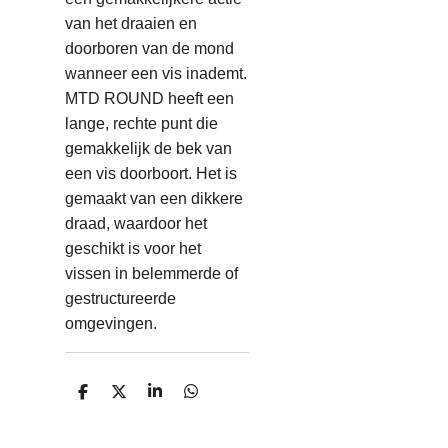
van het draaien en
doorboren van de mond
wanneer een vis inademt.
MTD ROUND heeft een
lange, rechte punt die
gemakkelijk de bek van
een vis doorboort. Het is
gemaakt van een dikkere
draad, waardoor het
geschikt is voor het
vissen in belemmerde of
gestructureerde
omgevingen.
D
D
S
D
e
e
h
e
l
e
a
l
e
l
r
e