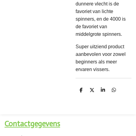
dunnere vlecht is de
favoriet van lichte
spinners, en de 4000 is
de favoriet van
middelgrote spinners.
Super uitziend product
aanbevolen voor zowel
beginners als meer
ervaren vissers.
D
D
S
D
e
e
h
e
l
e
a
l
e
l
r
e
n
e
n
Contactgegevens