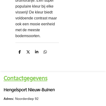
bruinoranje. Een super
populaire kleur bij elke
visserij! De kleur biedt
voldoende contrast maar
ook een mooie eenheid
met de meeste
bodemsoorten.
D
D
S
D
e
e
h
e
l
e
a
l
e
l
r
e
n
e
n
Contactgegevens
Hengelsport Nieuw-Buinen
Adres:
Noorderdiep 92