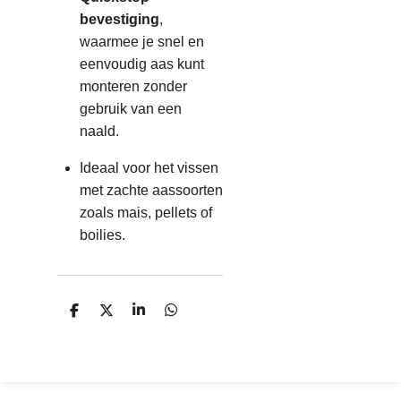
bevestiging
,
waarmee je snel en
eenvoudig aas kunt
monteren zonder
gebruik van een
naald.
Ideaal voor het vissen
met zachte aassoorten
zoals mais, pellets of
boilies.
D
D
S
D
e
e
h
e
l
e
a
l
e
l
r
e
n
e
n