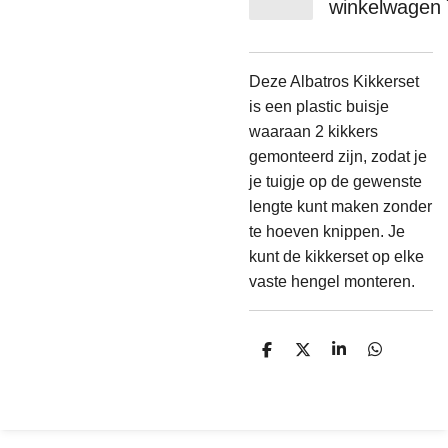
winkelwagen
Deze Albatros Kikkerset
is een plastic buisje
waaraan 2 kikkers
gemonteerd zijn, zodat je
je tuigje op de gewenste
lengte kunt maken zonder
te hoeven knippen. Je
kunt de kikkerset op elke
vaste hengel monteren.
D
D
S
D
e
e
h
e
l
e
a
l
e
l
r
e
n
e
n