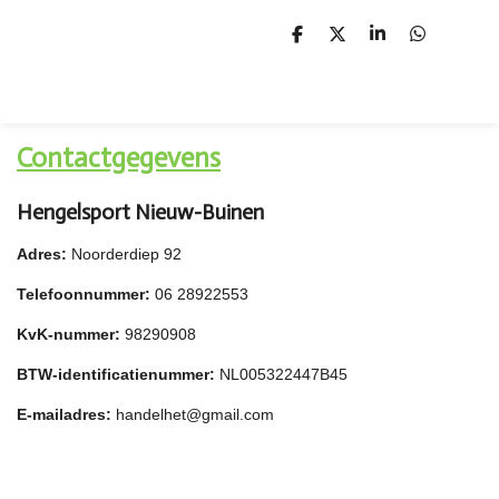
D
D
S
D
e
e
h
e
l
e
a
l
e
l
r
e
n
e
n
Contactgegevens
Hengelsport Nieuw-Buinen
Adres:
Noorderdiep 92
Telefoonnummer:
06 28922553
KvK-nummer:
98290908
BTW-identificatienummer:
NL005322447B45
E-mailadres:
handelhet@gmail.com