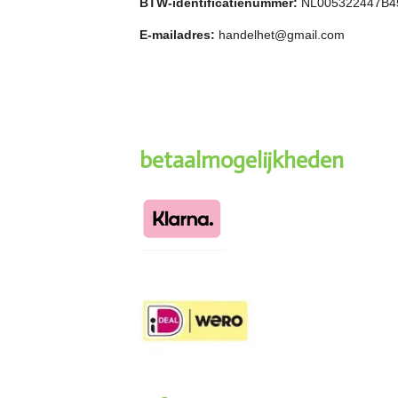
BTW-identificatienummer:
NL005322447B4
E-mailadres:
handelhet@gmail.com
betaalmogelijkheden