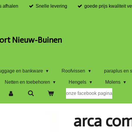
s afhalen
Snelle levering
goede prijs kwaliteit v
ort Nieuw-Buinen
uggage en bankware
Roofvissen
paraplus en s
Netten en toebehoren
Hengels
Molens
onze facebook pagina
arca com