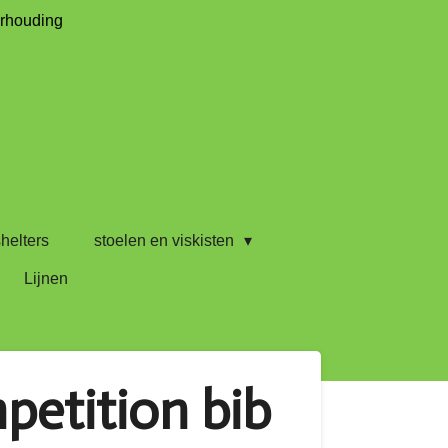
erhouding
helters
stoelen en viskisten
Lijnen
petition bib