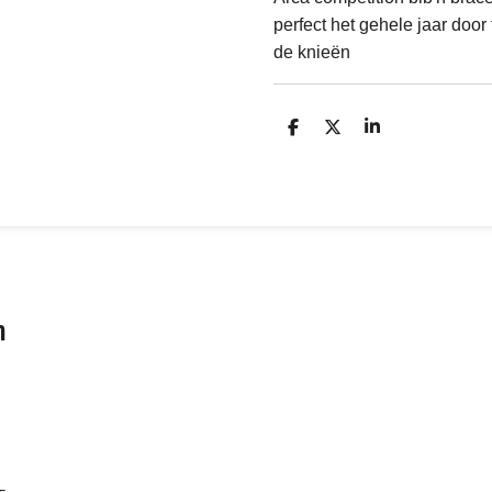
perfect het gehele jaar door 
de knieën
D
D
S
e
e
h
l
e
a
e
l
r
n
e
n