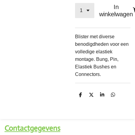
In
winkelwagen
Blister met diverse
benodigdheden voor een
volledige elastiek
montage. Bung, Pin,
Elastiek Bushes en
Connectors.
D
D
S
D
e
e
h
e
l
e
a
l
e
l
r
e
n
e
n
Contactgegevens