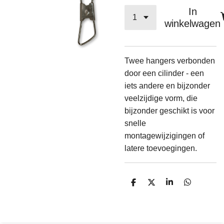
In
winkelwagen
Twee hangers verbonden
door een cilinder - een
iets andere en bijzonder
veelzijdige vorm, die
bijzonder geschikt is voor
snelle
montagewijzigingen of
latere toevoegingen.
D
D
S
D
e
e
h
e
l
e
a
l
e
l
r
e
n
e
n