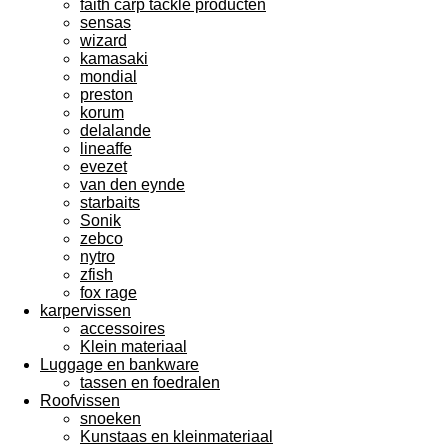
faith carp tackle producten
sensas
wizard
kamasaki
mondial
preston
korum
delalande
lineaffe
evezet
van den eynde
starbaits
Sonik
zebco
nytro
zfish
fox rage
karpervissen
accessoires
Klein materiaal
Luggage en bankware
tassen en foedralen
Roofvissen
snoeken
Kunstaas en kleinmateriaal