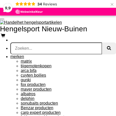
×
34
Reviews
Ga
9,9
direct
naar
de
hoofdinhoud
Hengelsport Nieuw-Buinen
merken
matrix
tijgernotenkopen
arca bifa
cuyten boilies
gunki
fox producten
maver producten
albatros
delphin
sonubaits producten
Benzar producten
carp expert producten