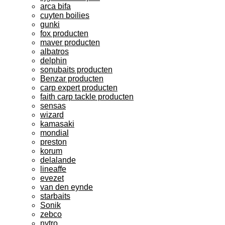
arca bifa
cuyten boilies
gunki
fox producten
maver producten
albatros
delphin
sonubaits producten
Benzar producten
carp expert producten
faith carp tackle producten
sensas
wizard
kamasaki
mondial
preston
korum
delalande
lineaffe
evezet
van den eynde
starbaits
Sonik
zebco
nytro