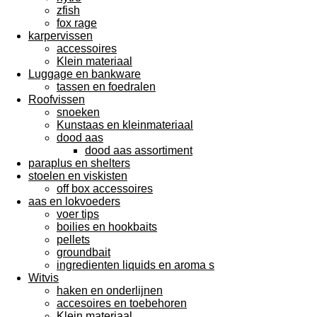
zfish
fox rage
karpervissen
accessoires
Klein materiaal
Luggage en bankware
tassen en foedralen
Roofvissen
snoeken
Kunstaas en kleinmateriaal
dood aas
dood aas assortiment
paraplus en shelters
stoelen en viskisten
off box accessoires
aas en lokvoeders
voer tips
boilies en hookbaits
pellets
groundbait
ingredienten liquids en aroma s
Witvis
haken en onderlijnen
accesoires en toebehoren
Klein materiaal