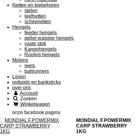
Netten en toebehoren
stelen
leefnetten
schepnetten
Hengels
feeder hengels
pellet waggler hengels
vaste stok
Karperhengels
Roofvis hengels
Molens
reels
baitrunners
Lijnen
rodpods en banksticks
over ons
Account
Zoeken
Winkelwagen
onze facebook pagina
MONDIAL F.POWERMIX
CARP STRAWBERRY
1KG