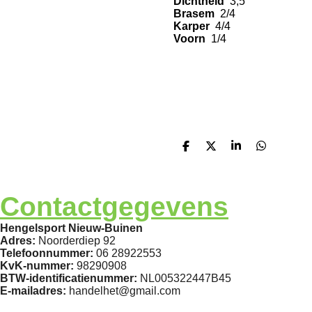
Dichtheid
3,5
Brasem
2/4
Karper
4/4
Voorn
1/4
D
D
S
D
e
e
h
e
l
e
a
l
e
l
r
e
n
e
n
Contactgegevens
Hengelsport Nieuw-Buinen
Adres:
Noorderdiep 92
Telefoonnummer:
06 28922553
KvK-nummer:
98290908
BTW-identificatienummer:
NL005322447B45
E-mailadres:
handelhet@gmail.com