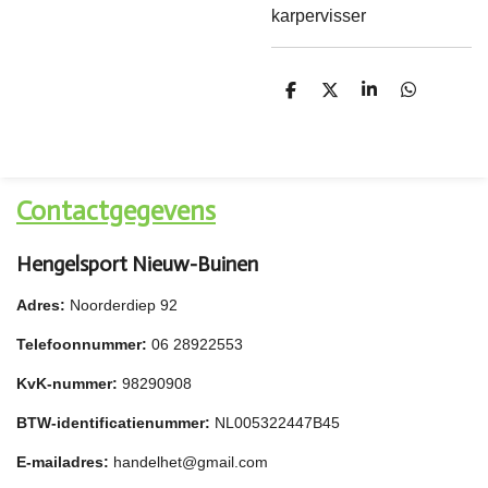
karpervisser
D
D
S
D
e
e
h
e
l
e
a
l
e
l
r
e
n
e
n
Contactgegevens
Hengelsport Nieuw-Buinen
Adres:
Noorderdiep 92
Telefoonnummer:
06 28922553
KvK-nummer:
98290908
BTW-identificatienummer:
NL005322447B45
E-mailadres:
handelhet@gmail.com