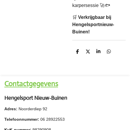
karpersessie 🚀🐟
🛒
Verkrijgbaar bij
Hengelsportnieuw-
Buinen!
D
D
S
D
e
e
h
e
l
e
a
l
e
l
r
e
n
e
n
Contactgegevens
Hengelsport Nieuw-Buinen
Adres:
Noorderdiep 92
Telefoonnummer:
06 28922553
KvK-nummer:
98290908