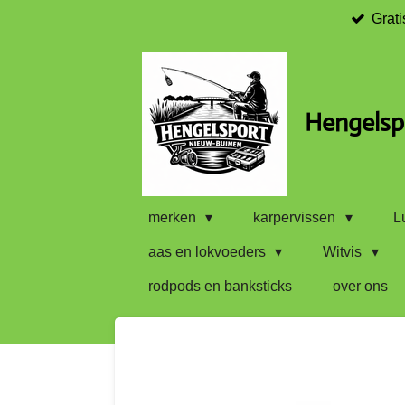
Grati
Ga
direct
naar
de
hoofdinhoud
Hengelsp
merken
karpervissen
L
aas en lokvoeders
Witvis
rodpods en banksticks
over ons