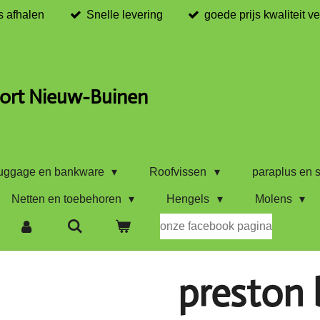
s afhalen
Snelle levering
goede prijs kwaliteit v
ort Nieuw-Buinen
uggage en bankware
Roofvissen
paraplus en s
Netten en toebehoren
Hengels
Molens
onze facebook pagina
preston b