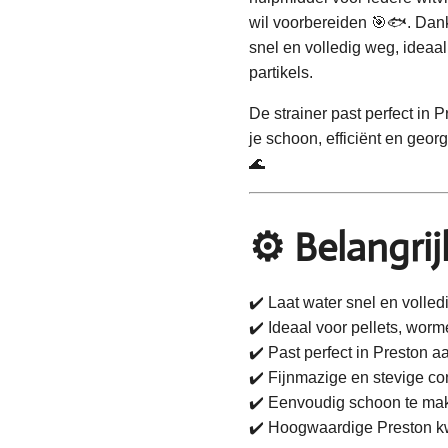
wil voorbereiden 🎯🐟. Dank
snel en volledig weg, ideaal
partikels.
De strainer past perfect in 
je schoon, efficiënt en geo
🌊
⚙️ Belangri
✔️ Laat water snel en volled
✔️ Ideaal voor pellets, worm
✔️ Past perfect in Preston a
✔️ Fijnmazige en stevige co
✔️ Eenvoudig schoon te ma
✔️ Hoogwaardige Preston kw