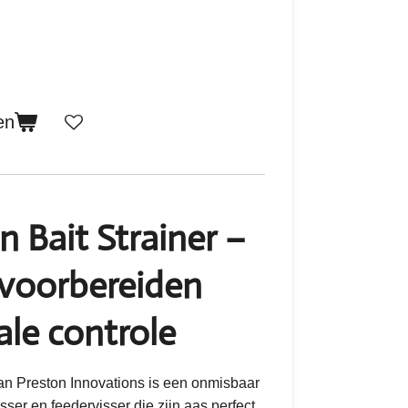
en
n Bait Strainer –
 voorbereiden
le controle
an
Preston Innovations
is een onmisbaar
sser en feedervisser die zijn aas perfect