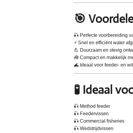
🎯 Voordel
🎣 Perfecte voorbereiding v
⚡ Snel en efficiënt water afg
💪 Duurzaam en stevig ont
🧰 Compact en makkelijk m
🌊 Ideaal voor feeder- en wi
🧪 Ideaal vo
🎣 Method feeder
🎣 Feedervissen
🎣 Commercial fisheries
🎣 Wedstrijdvissen