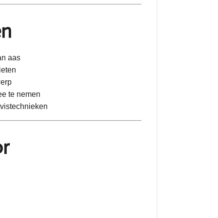
en
an aas
ieten
werp
ee te nemen
tvistechnieken
or