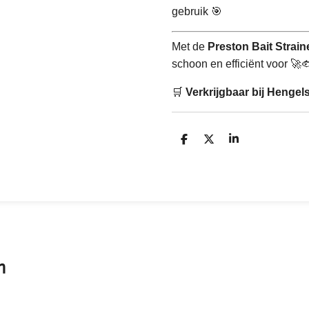
gebruik 🎯
Met de
Preston Bait Strain
schoon en efficiënt voor 🚀
🛒
Verkrijgbaar bij Henge
D
D
S
e
e
h
l
e
a
e
l
r
n
e
n