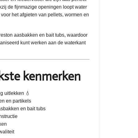
zij de fijnmazige openingen loopt water
 voor het afgieten van pellets, wormen en
Preston aasbakken en bait tubs, waardoor
rganiseerd kunt werken aan de waterkant
jkste kenmerken
ig uitlekken 💧
en en partikels
asbakken en bait tubs
nstructie
ken
aliteit