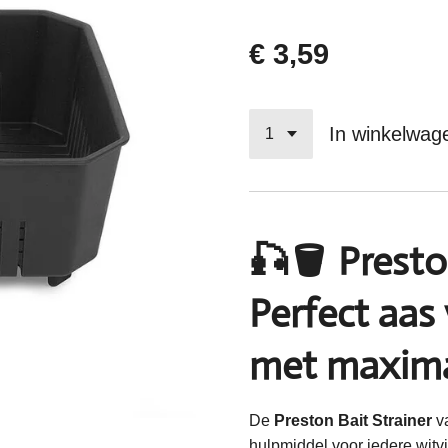
€ 3,59
In winkelwag
🎣🪣 Presto
Perfect aas
met maxima
De
Preston Bait Strainer
v
hulpmiddel voor iedere witvi