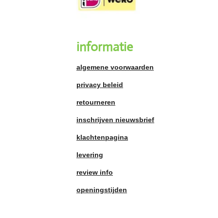
informatie
algemene voorwaarden
privacy beleid
retourneren
inschrijven nieuwsbrief
klachtenpagina
levering
review info
openingstijden