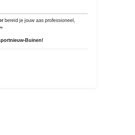
er
bereid je jouw aas professioneel,
🐟
lsportnieuw-Buinen!