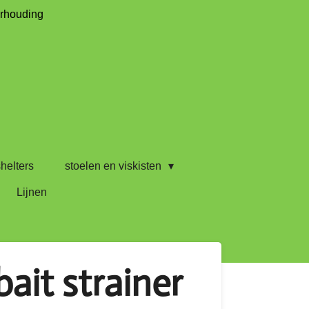
erhouding
helters
stoelen en viskisten
Lijnen
ait strainer