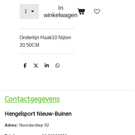
In
winkelwagen
Onderlijn Haak10 Nijlon
20 50CM
D
D
S
D
e
e
h
e
l
e
a
l
e
l
r
e
n
e
n
Contactgegevens
Hengelsport Nieuw-Buinen
Adres:
Noorderdiep 92