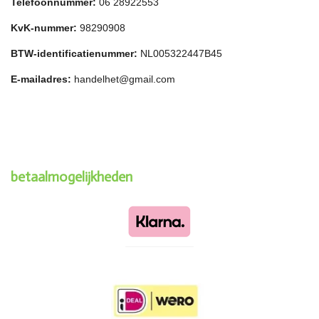
Telefoonnummer:
06 28922553
KvK-nummer:
98290908
BTW-identificatienummer:
NL005322447B45
E-mailadres:
handelhet@gmail.com
betaalmogelijkheden