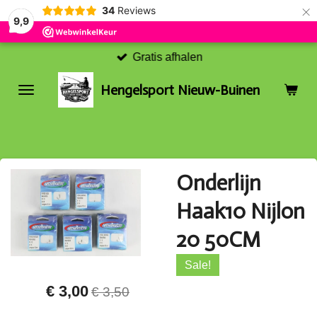
×
34
Reviews
9,9
Gratis afhalen
Hengelsport Nieuw-Buinen
Onderlijn
Haak10 Nijlon
20 50CM
Sale!
€ 3,00
€ 3,50