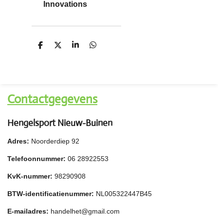
Innovations
D
D
S
D
e
e
h
e
l
e
a
l
e
l
r
e
n
e
n
Contactgegevens
Hengelsport Nieuw-Buinen
Adres:
Noorderdiep 92
Telefoonnummer:
06 28922553
KvK-nummer:
98290908
BTW-identificatienummer:
NL005322447B45
E-mailadres:
handelhet@gmail.com