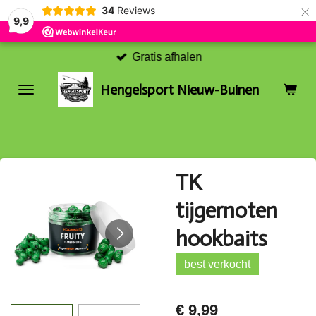
×
34
Reviews
9,9
Gratis afhalen
Hengelsport Nieuw-Buinen
TK
tijgernoten
hookbaits
best verkocht
€ 9,99