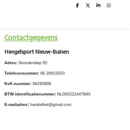
D
D
S
D
e
e
h
e
l
e
a
l
e
l
r
e
n
e
n
Contactgegevens
Hengelsport Nieuw-Buinen
Adres:
Noorderdiep 92
Telefoonnummer:
06 28922553
KvK-nummer:
98290908
BTW-identificatienummer:
NL005322447B45
E-mailadres:
handelhet@gmail.com